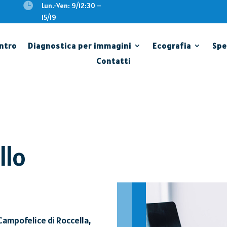

Lun.-Ven: 9/12:30 –
15/19
entro
Diagnostica per immagini
Ecografia
Spe
Contatti
llo
Campofelice di Roccella,