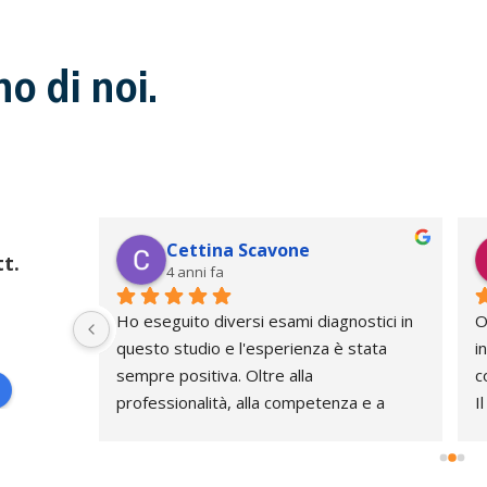
o di noi.
Cettina Scavone
t.
4 anni fa
 
Ho eseguito diversi esami diagnostici in 
O
sa 
questo studio e l'esperienza è stata 
i
sempre positiva. Oltre alla 
c
rcando 
professionalità, alla competenza e a 
I
tando la 
strumenti aggiornati, ho trovato nel dott. 
d
Spinosa doti umane fuori dal comune. 
p
Sicuramente il migliore della 