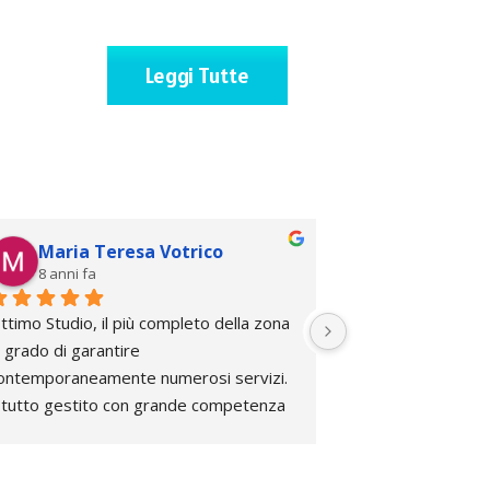
Leggi Tutte
Maria Teresa Votrico
Sophy Ren
8 anni fa
8 anni fa
ttimo Studio, il più completo della zona  
In diverse occasion
n grado di garantire 
da questo studio e
ontemporaneamente numerosi servizi. 
sono trovata molt
l tutto gestito con grande competenza 
aggiungere ottimo s
a parte di grandi e selezionati 
negli appuntamenti
rofessionisti.Complimenti.