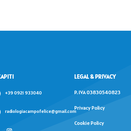
zona.Eccellente in tutto
APITI
LEGAL & PRIVACY
P. IVA 03830540823
+39 0921 933040
Privacy Policy
radiologiacampofelice@gmail.com
Cookie Policy