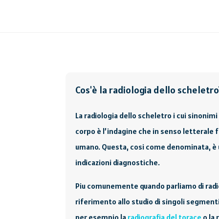
Cos'è la radiologia dello scheletro
La radiologia dello scheletro i cui sinonimi 
corpo è l’indagine che in senso letterale f
umano. Questa, cosi come denominata, è 
indicazioni diagnostiche.
Piu comunemente quando parliamo di radiol
riferimento allo studio di singoli segment
per esempio la
radiografia del torace
o la 