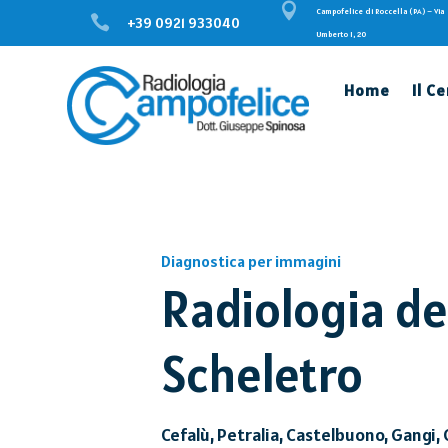

Campofelice di Roccella (PA) – Via

+39 0921 933040
Umberto I, 20
Home
Il C
Diagnostica per immagini
Radiologia de
Scheletro
Cefalù, Petralia, Castelbuono, Gangi, 