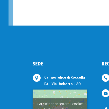
SEDE
REC
Campofelice di Roccella


PA - Via Umberto I, 20

Fai clic per accettare i cookie