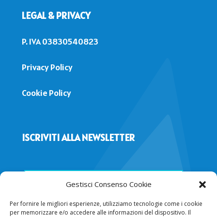
LEGAL & PRIVACY
P. IVA 03830540823
Privacy Policy
Cookie Policy
ISCRIVITI ALLA NEWSLETTER
Gestisci Consenso Cookie
Per fornire le migliori esperienze, utilizziamo tecnologie come i cookie
per memorizzare e/o accedere alle informazioni del dispositivo. Il
Voglio iscrivermi