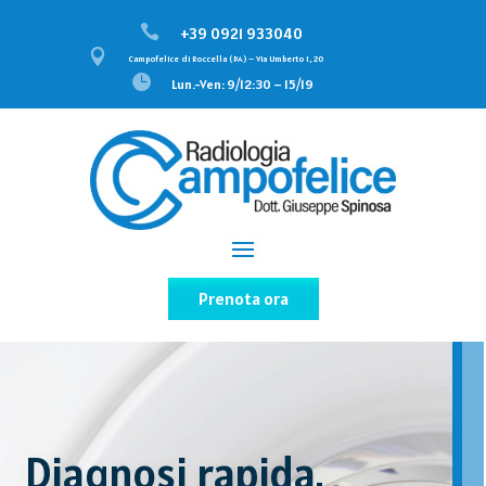

+39 0921 933040

Campofelice di Roccella (PA) – Via Umberto I, 20

Lun.-Ven: 9/12:30 – 15/19
Prenota ora
Diagnosi rapida,