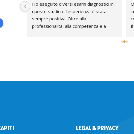
 
Ho eseguito diversi esami diagnostici in 
O
sa 
questo studio e l'esperienza è stata 
i
sempre positiva. Oltre alla 
c
rcando 
professionalità, alla competenza e a 
I
tando la 
strumenti aggiornati, ho trovato nel dott. 
d
Spinosa doti umane fuori dal comune. 
p
Sicuramente il migliore della 
zona.Eccellente in tutto
APITI
LEGAL & PRIVACY