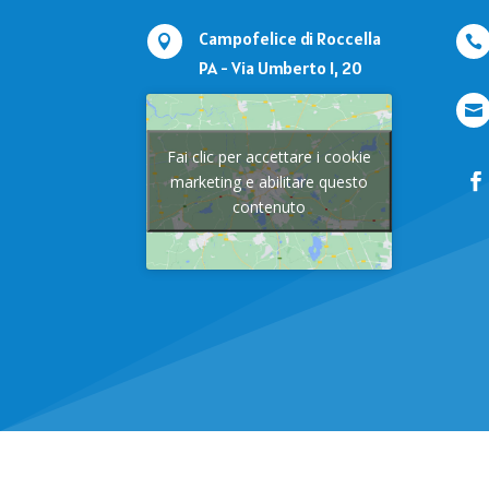
Campofelice di Roccella


PA - Via Umberto I, 20

Fai clic per accettare i cookie
marketing e abilitare questo
contenuto