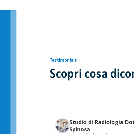
Testimonials
Scopri cosa dicon
 Coppola
Carmen
Studio di Radiologia Dot
4 anni fa
Spinosa