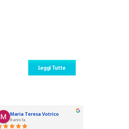
Leggi Tutte
Maria Teresa Votrico
Sophy Ren
8 anni fa
8 anni fa