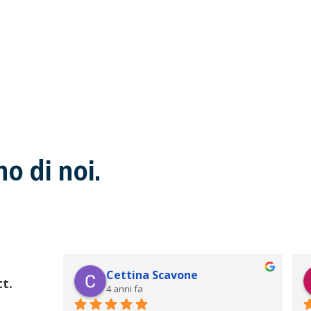
o di noi.
Cettina Scavone
t.
4 anni fa