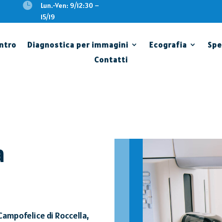

Lun.-Ven: 9/12:30 –
15/19
entro
Diagnostica per immagini
Ecografia
Spe
Contatti
a
Campofelice di Roccella,