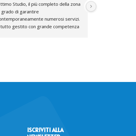
ttimo Studio, il più completo della zona  
In diverse occasion
n grado di garantire 
da questo studio e
ontemporaneamente numerosi servizi. 
sono trovata molt
l tutto gestito con grande competenza 
aggiungere ottimo s
a parte di grandi e selezionati 
negli appuntamenti
rofessionisti.Complimenti.
ISCRIVITI ALLA