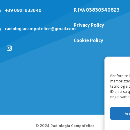
P. IVA 03830540823
+39 0921 933040
Privacy Policy
radiologiacampofelice@gmail.com
Cookie Policy
Per fornire 
memorizzare
tecnologie 
ID unici su 
negativament
Ac
© 2024 Radiologia Campofelice