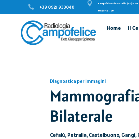

Campofelice di Roccella (PA) – Via

+39 0921 933040
Umberto I, 20
Home
Il C
Diagnostica per immagini
Mammografi
Bilaterale
Cefalù, Petralia, Castelbuono, Gangi, 